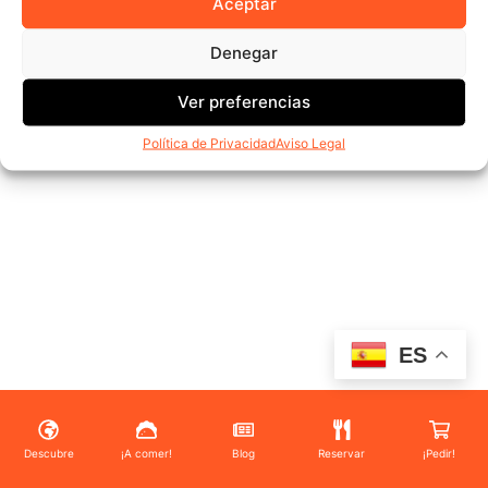
Aceptar
Deja una respuesta
Denegar
Lo siento, debes estar
conectado
para publicar un
Ver preferencias
comentario.
Política de Privacidad
Aviso Legal
ES
Descubre
¡A comer!
Blog
Reservar
¡Pedir!